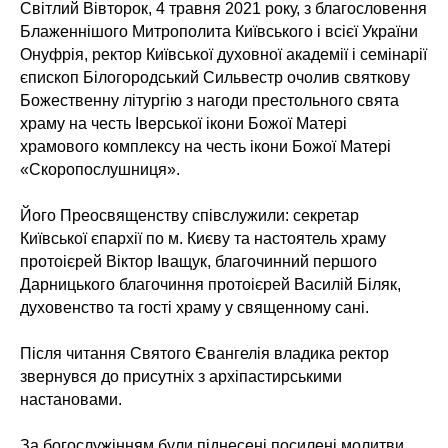
Світлий Вівторок, 4 травня 2021 року, з благословення
Блаженнішого Митрополита Київського і всієї України
Онуфрія, ректор Київської духовної академії і семінарії
єпископ Білогородський Сильвестр очолив святкову
Божественну літургію з нагоди престольного свята
храму на честь Іверської ікони Божої Матері
храмового комплексу на честь ікони Божої Матері
«Скоропослушниця».
⠀
Його Преосвященству співслужили: секретар
Київської єпархії по м. Києву та настоятель храму
протоієрей Віктор Іващук, благочинний першого
Дарницького благочиння протоієрей Василій Біляк,
духовенство та гості храму у священному сані.
⠀
Після читання Святого Євангелія владика ректор
звернувся до присутніх з архіпастирськими
настановами.
⠀
За богослужінням були піднесені посилені молитви