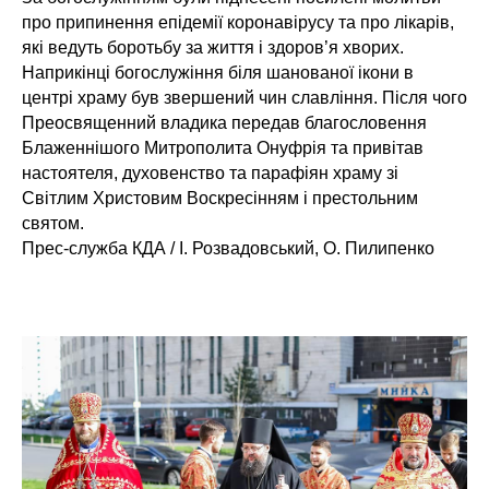
про припинення епідемії коронавірусу та про лікарів,
які ведуть боротьбу за життя і здоров’я хворих.
Наприкінці богослужіння біля шанованої ікони в
центрі храму був звершений чин славління. Після чого
Преосвященний владика передав благословення
Блаженнішого Митрополита Онуфрія та привітав
настоятеля, духовенство та парафіян храму зі
Світлим Христовим Воскресінням і престольним
святом.
Прес-служба КДА / І. Розвадовський, О. Пилипенко