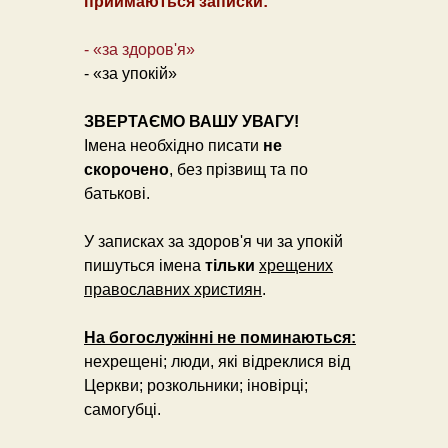
приймаються записки:
- «за здоров'я»
- «за упокій»
ЗВЕРТАЄМО ВАШУ УВАГУ!
Імена необхідно писати
не
скорочено
, без прізвищ та по
батькові.
У записках за здоров'я чи за упокій
пишуться імена
тільки
хрещених
православних християн
.
На богослужінні не поминаються:
нехрещені; люди, які відреклися від
Церкви; розкольники; іновірці;
самогубці.