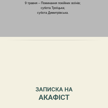
9 травня – Поминання покійних воїнів;
субота Троїцька;
субота Димитрівська.
ЗАПИСКА НА
АКАФІСТ