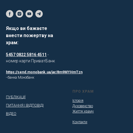
Якщо ви бажаєте
внести пожертву на
храм:
5457 0822 5816 4511
-
номер карти ПриватБанк
https://send.monobank.ua/jar/8m9MYHmTzn
- банка Монобанк
ПРО ХРАМ
ПУБЛІКАЦІЇ
Історія
ПИТАННЯ І ВІДПОВІДІ
Духовенство
Життя храму
ВІДЕО
Контакти