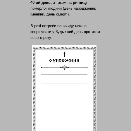
40-ий день,
а також на
річниці
померлої людини (день народження,
іменини, день смерті).
В разі потреби панихиду можна
звершувати у будь який день протягом
всього року.