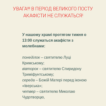
УВАГА!!! В ПЕРІОД ВЕЛИКОГО ПОСТУ
АКАФІСТИ НЕ СЛУЖАТЬСЯ!
У нашому храмі протягом тижня о
13:00 служаться акафісти з
молебнами:
понеділок
– святителю Луці
Кримському;
вівторок
– святителю Спиридону
Триміфунтському;
середа
– Божій Матері перед іконою
«Іверська»;
четвер
– святителю Миколаю
Чудотворцю,