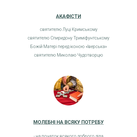
АКАФІСТИ
святителю Луці Кримському
святителю Спиридону Триміфунтському
Божій Матері перед іконою «Іверська»
святителю Миколаю Чудотворцю
МОЛЕБНІ НА ВСЯКУ ПОТРЕБУ
- на початок всякого доброго діла