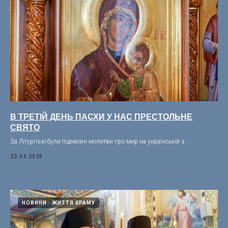
В ТРЕТІЙ ДЕНЬ ПАСХИ У НАС ПРЕСТОЛЬНЕ
СВЯТО
За Літургією були піднесені молитви про мир на українській з ...
22.04.2025
НОВИНИ
ЖИТТЯ ХРАМУ