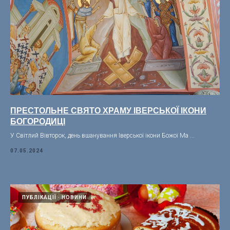
ПРЕСТОЛЬНЕ СВЯТО ХРАМУ ІВЕРСЬКОЇ ІКОНИ
БОГОРОДИЦІ
У Світлий Вівторок, день вшанування Іверської ікони Божої Ма ...
07.05.2024
ПУБЛІКАЦІЇ
НОВИНИ