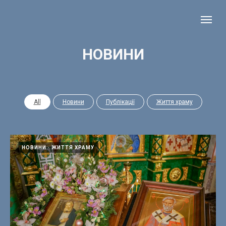
НОВИНИ
All
Новини
Публікації
Життя храму
НОВИНИ
ЖИТТЯ ХРАМУ