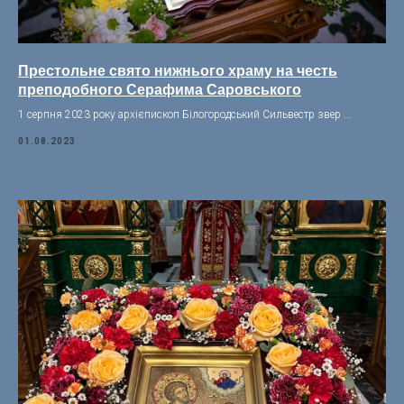
Престольне свято нижнього храму на честь
преподобного Серафима Саровського
1 серпня 2023 року архієпископ Білогородський Сильвестр звер ...
01.08.2023