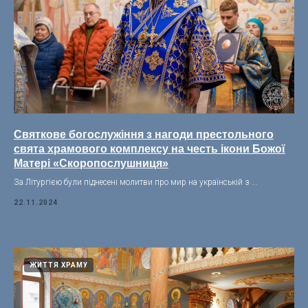
Святкове богослужіння з нагоди престольного
свята храмового комплексу на честь ікони Божої
Матері «Скоропослушниця»
За Літургією були піднесені молитви про мир на українській з ...
22.11.2024
ЖИТТЯ ХРАМУ