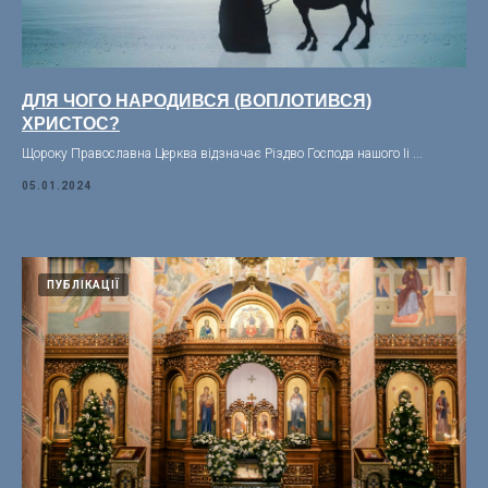
ДЛЯ ЧОГО НАРОДИВСЯ (ВОПЛОТИВСЯ)
ХРИСТОС?
Щороку Православна Церква відзначає Різдво Господа нашого Іі ...
05.01.2024
ПУБЛІКАЦІЇ